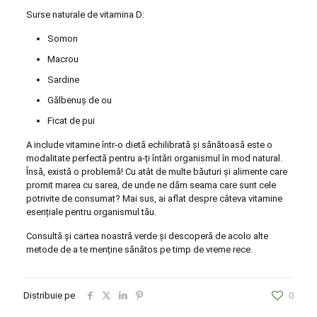
Surse naturale de vitamina D:
Somon
Macrou
Sardine
Gălbenuș de ou
Ficat de pui
A include vitamine într-o dietă echilibrată și sănătoasă este o
modalitate perfectă pentru a-ți întări organismul în mod natural.
Însă, există o problemă! Cu atât de multe băuturi și alimente care
promit marea cu sarea, de unde ne dăm seama care sunt cele
potrivite de consumat? Mai sus, ai aflat despre câteva vitamine
esențiale pentru organismul tău.
Consultă și cartea noastră verde și descoperă de acolo alte
metode de a te menține sănătos pe timp de vreme rece.
Distribuie pe
0