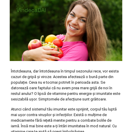
Întotdeauna, dar întotdeauna în timpul sezonului rece, vor exista
cazuri de gripă și viroze. Acestea afectează o bună parte din
populație. Ceva nu e tocmai potrivit în perioada asta. Se
datorează oare faptului că nu avem prea mare grijă de noi în
restul anului? O lipsă de vitamine pentru energie și imunitate este
sesizabilă ușor. Simptomele de afecțiune sunt grăitoare.
Atunci când sistemul tău imunitar este sprijinit, corpul tău luptă
mai ușor contra virușilor și infecțiilor. Există o mulțime de
medicamente fără rețetă menite pentru a combate bolile de
iarnă. Însă mai bine este a-ți întări imunitatea în mod natural. Cu
vitamine care te ajută să previi îmbolnăvirea.