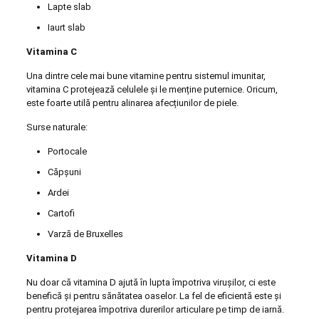
Lapte slab
Iaurt slab
Vitamina C
Una dintre cele mai bune vitamine pentru sistemul imunitar,
vitamina C protejează celulele și le menține puternice. Oricum,
este foarte utilă pentru alinarea afecțiunilor de piele.
Surse naturale:
Portocale
Căpșuni
Ardei
Cartofi
Varză de Bruxelles
Vitamina D
Nu doar că vitamina D ajută în lupta împotriva virușilor, ci este
benefică și pentru sănătatea oaselor. La fel de eficientă este și
pentru protejarea împotriva durerilor articulare pe timp de iarnă.