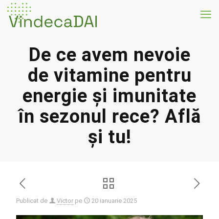
De ce avem nevoie
de vitamine pentru
energie și imunitate
în sezonul rece? Află
și tu!
Publicat de
Victor
pe
20 ianuarie 2025