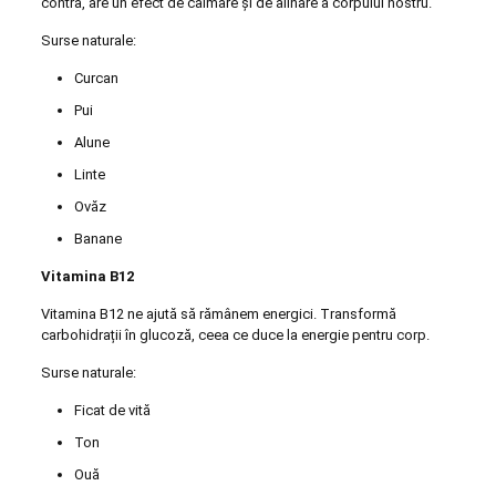
contra, are un efect de calmare și de alinare a corpului nostru.
Surse naturale:
Curcan
Pui
Alune
Linte
Ovăz
Banane
Vitamina B12
Vitamina B12 ne ajută să rămânem energici. Transformă
carbohidrații în glucoză, ceea ce duce la energie pentru corp.
Surse naturale:
Ficat de vită
Ton
Ouă