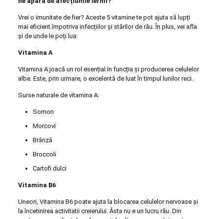
ne apăra de afecțiunile iernii?
Vrei o imunitate de fier? Aceste 5 vitamine te pot ajuta să lupți
mai eficient împotriva infecțiilor și stărilor de rău. În plus, vei afla
și de unde le poți lua:
Vitamina A
Vitamina A joacă un rol esențial în funcția și producerea celulelor
albe. Este, prin urmare, o excelentă de luat în timpul lunilor reci.
Surse naturale de vitamina A:
Somon
Morcovi
Brânză
Broccoli
Cartofi dulci
Vitamina B6
Uneori, Vitamina B6 poate ajuta la blocarea celulelor nervoase și
la încetinirea activitatii creierului. Ăsta nu e un lucru rău. Din