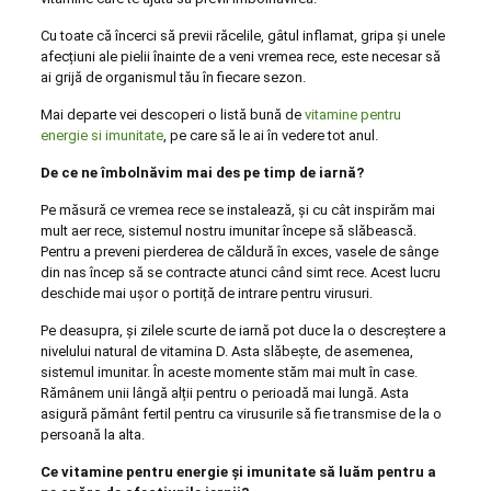
Cu toate că încerci să previi răcelile, gâtul inflamat, gripa și unele
afecțiuni ale pielii înainte de a veni vremea rece, este necesar să
ai grijă de organismul tău în fiecare sezon.
Mai departe vei descoperi o listă bună de
vitamine pentru
energie si imunitate
, pe care să le ai în vedere tot anul.
De ce ne îmbolnăvim mai des pe timp de iarnă?
Pe măsură ce vremea rece se instalează, și cu cât inspirăm mai
mult aer rece, sistemul nostru imunitar începe să slăbească.
Pentru a preveni pierderea de căldură în exces, vasele de sânge
din nas încep să se contracte atunci când simt rece. Acest lucru
deschide mai ușor o portiță de intrare pentru virusuri.
Pe deasupra, și zilele scurte de iarnă pot duce la o descreștere a
nivelului natural de vitamina D. Asta slăbește, de asemenea,
sistemul imunitar. În aceste momente stăm mai mult în case.
Rămânem unii lângă alții pentru o perioadă mai lungă. Asta
asigură pământ fertil pentru ca virusurile să fie transmise de la o
persoană la alta.
Ce vitamine pentru energie și imunitate să luăm pentru a