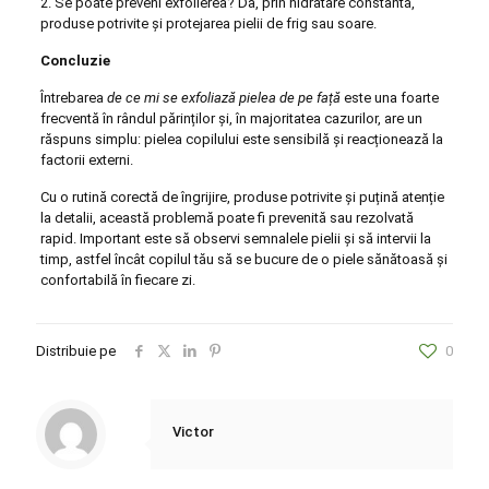
2. Se poate preveni exfolierea? Da, prin hidratare constantă,
produse potrivite și protejarea pielii de frig sau soare.
Concluzie
Întrebarea
de ce mi se exfoliază pielea de pe față
este una foarte
frecventă în rândul părinților și, în majoritatea cazurilor, are un
răspuns simplu: pielea copilului este sensibilă și reacționează la
factorii externi.
Cu o rutină corectă de îngrijire, produse potrivite și puțină atenție
la detalii, această problemă poate fi prevenită sau rezolvată
rapid. Important este să observi semnalele pielii și să intervii la
timp, astfel încât copilul tău să se bucure de o piele sănătoasă și
confortabilă în fiecare zi.
Distribuie pe
0
Victor