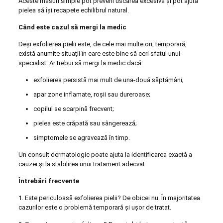
Aceste măsuri simple pot preveni uscarea excesivă și pot ajuta
pielea să își recapete echilibrul natural.
Când este cazul să mergi la medic
Deși exfolierea pielii este, de cele mai multe ori, temporară,
există anumite situații în care este bine să ceri sfatul unui
specialist. Ar trebui să mergi la medic dacă:
exfolierea persistă mai mult de una-două săptămâni;
apar zone inflamate, roșii sau dureroase;
copilul se scarpină frecvent;
pielea este crăpată sau sângerează;
simptomele se agravează în timp.
Un consult dermatologic poate ajuta la identificarea exactă a
cauzei și la stabilirea unui tratament adecvat.
Întrebări frecvente
1. Este periculoasă exfolierea pielii? De obicei nu. În majoritatea
cazurilor este o problemă temporară și ușor de tratat.