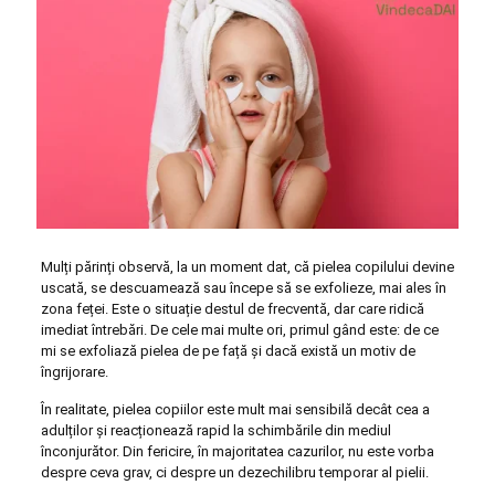
Mulți părinți observă, la un moment dat, că pielea copilului devine
uscată, se descuamează sau începe să se exfolieze, mai ales în
zona feței. Este o situație destul de frecventă, dar care ridică
imediat întrebări. De cele mai multe ori, primul gând este: de ce
mi se exfoliază pielea de pe față și dacă există un motiv de
îngrijorare.
În realitate, pielea copiilor este mult mai sensibilă decât cea a
adulților și reacționează rapid la schimbările din mediul
înconjurător. Din fericire, în majoritatea cazurilor, nu este vorba
despre ceva grav, ci despre un dezechilibru temporar al pielii.