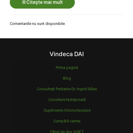
Citește mai mult
Comentariile nu sunt disponibile.
Vindeca DAI
Prima pagină
Blog
Consultaţii Pediatrie Dr. Ingrid Bălan
Consiliere Nutriţională
Suplimente Ortomoleculare
Cumpără cartea
Filtrul de duș SHIFT