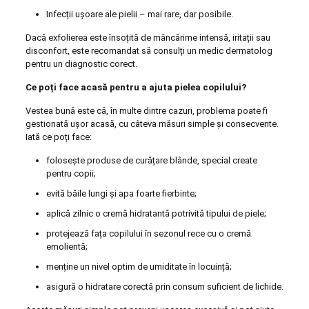
Infecții ușoare ale pielii – mai rare, dar posibile.
Dacă exfolierea este însoțită de mâncărime intensă, iritații sau
disconfort, este recomandat să consulți un medic dermatolog
pentru un diagnostic corect.
Ce poți face acasă pentru a ajuta pielea copilului?
Vestea bună este că, în multe dintre cazuri, problema poate fi
gestionată ușor acasă, cu câteva măsuri simple și consecvente.
Iată ce poți face:
folosește produse de curățare blânde, special create
pentru copii;
evită băile lungi și apa foarte fierbinte;
aplică zilnic o cremă hidratantă potrivită tipului de piele;
protejează fața copilului în sezonul rece cu o cremă
emolientă;
menține un nivel optim de umiditate în locuință;
asigură o hidratare corectă prin consum suficient de lichide.