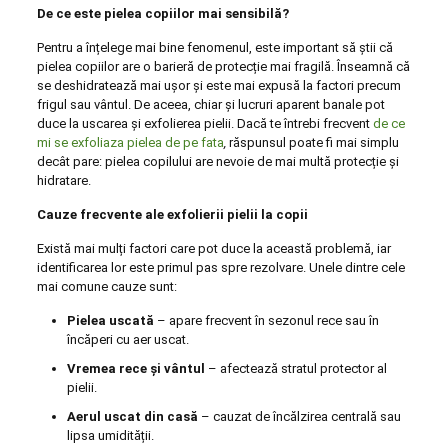
De ce este pielea copiilor mai sensibilă?
Pentru a înțelege mai bine fenomenul, este important să știi că
pielea copiilor are o barieră de protecție mai fragilă.
Înseamnă că
se deshidratează mai ușor și este mai expusă la factori precum
frigul sau vântul. De aceea, chiar și lucruri aparent banale pot
duce la uscarea și exfolierea pielii. Dacă te întrebi frecvent
de ce
mi se exfoliaza pielea de pe fata
,
răspunsul poate fi mai simplu
decât pare: pielea copilului are nevoie de mai multă protecție și
hidratare.
Cauze frecvente ale exfolierii pielii la copii
Există mai mulți factori care pot duce la această problemă, iar
identificarea lor este primul pas spre rezolvare. Unele dintre cele
mai comune cauze sunt:
Pielea uscată
– apare frecvent în sezonul rece sau în
încăperi cu aer uscat.
Vremea rece și vântul
– afectează stratul protector al
pielii.
Aerul uscat din casă
– cauzat de încălzirea centrală sau
lipsa umidității.