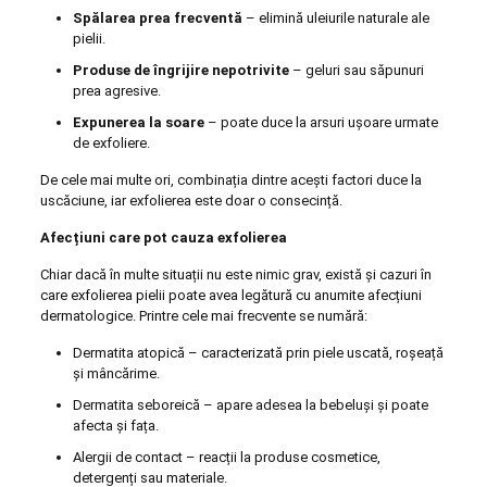
Spălarea prea frecventă
– elimină uleiurile naturale ale
pielii.
Produse de îngrijire nepotrivite
– geluri sau săpunuri
prea agresive.
Expunerea la soare
– poate duce la arsuri ușoare urmate
de exfoliere.
De cele mai multe ori, combinația dintre acești factori duce la
uscăciune, iar exfolierea este doar o consecință.
Afecțiuni care pot cauza exfolierea
Chiar dacă în multe situații nu este nimic grav, există și cazuri în
care exfolierea pielii poate avea legătură cu anumite afecțiuni
dermatologice. Printre cele mai frecvente se numără:
Dermatita atopică – caracterizată prin piele uscată, roșeață
și mâncărime.
Dermatita seboreică – apare adesea la bebeluși și poate
afecta și fața.
Alergii de contact – reacții la produse cosmetice,
detergenți sau materiale.