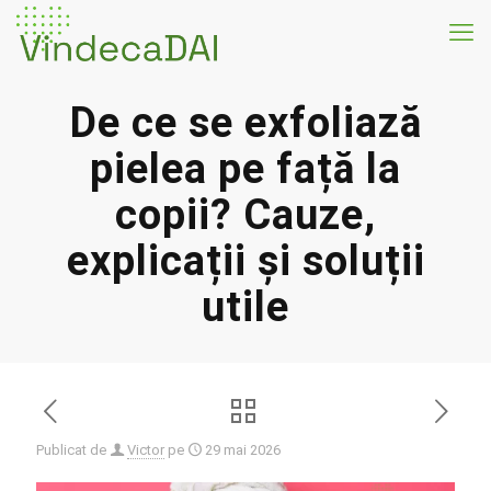
De ce se exfoliază
pielea pe față la
copii? Cauze,
explicații și soluții
utile
Publicat de
Victor
pe
29 mai 2026