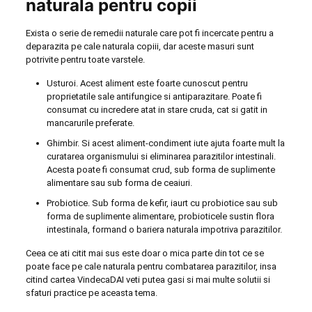
naturala pentru copii
Exista o serie de remedii naturale care pot fi incercate pentru a
deparazita pe cale naturala copiii, dar aceste masuri sunt
potrivite pentru toate varstele.
Usturoi. Acest aliment este foarte cunoscut pentru
proprietatile sale antifungice si antiparazitare. Poate fi
consumat cu incredere atat in stare cruda, cat si gatit in
mancarurile preferate.
Ghimbir. Si acest aliment-condiment iute ajuta foarte mult la
curatarea organismului si eliminarea parazitilor intestinali.
Acesta poate fi consumat crud, sub forma de suplimente
alimentare sau sub forma de ceaiuri.
Probiotice. Sub forma de kefir, iaurt cu probiotice sau sub
forma de suplimente alimentare, probioticele sustin flora
intestinala, formand o bariera naturala impotriva parazitilor.
Ceea ce ati citit mai sus este doar o mica parte din tot ce se
poate face pe cale naturala pentru combatarea parazitilor, insa
citind cartea VindecaDAI veti putea gasi si mai multe solutii si
sfaturi practice pe aceasta tema.