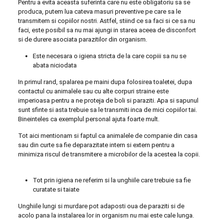
Pentru a evita aceasta suferinta care nu este obligatoriu sa se
produca, putem lua cateva masuri preventive pe care sa le
transmitem si copiilor nostri. Astfel, stiind ce sa faci si ce sa nu
faci, este posibil sa nu mai ajungi in starea aceea de disconfort
si de durere asociata parazitilor din organism.
Este necesara o igiena stricta de la care copiii sa nu se
abata niciodata
In primul rand, spalarea pe maini dupa folosirea toaletei, dupa
contactul cu animalele sau cu alte corpuri straine este
imperioasa pentru a ne proteja de boli si paraziti. Apa si sapunul
sunt sfinte si asta trebuie sa le transmiti inca de mici copiilor tai.
Bineinteles ca exemplul personal ajuta foarte mult.
Tot aici mentionam si faptul ca animalele de companie din casa
sau din curte sa fie deparazitate intern si extern pentru a
minimiza riscul de transmitere a microbilor de la acestea la copii.
Tot prin igiena ne referim si la unghiile care trebuie sa fie
curatate si taiate
Unghiile lungi si murdare pot adaposti oua de paraziti si de
acolo pana la instalarea lor in organism nu mai este cale lunga.