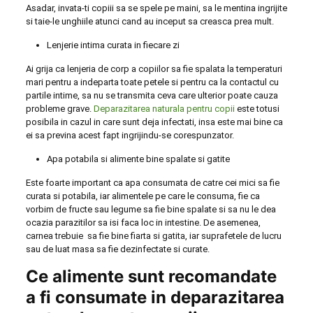
Asadar, invata-ti copiii sa se spele pe maini, sa le mentina ingrijite
si taie-le unghiile atunci cand au inceput sa creasca prea mult.
Lenjerie intima curata in fiecare zi
Ai grija ca lenjeria de corp a copiilor sa fie spalata la temperaturi
mari pentru a indeparta toate petele si pentru ca la contactul cu
partile intime, sa nu se transmita ceva care ulterior poate cauza
probleme grave.
Deparazitarea naturala pentru copii
este totusi
posibila in cazul in care sunt deja infectati, insa este mai bine ca
ei sa previna acest fapt ingrijindu-se corespunzator.
Apa potabila si alimente bine spalate si gatite
Este foarte important ca apa consumata de catre cei mici sa fie
curata si potabila, iar alimentele pe care le consuma, fie ca
vorbim de fructe sau legume sa fie bine spalate si sa nu le dea
ocazia parazitilor sa isi faca loc in intestine. De asemenea,
carnea trebuie sa fie bine fiarta si gatita, iar suprafetele de lucru
sau de luat masa sa fie dezinfectate si curate.
Ce alimente sunt recomandate
a fi consumate in deparazitarea